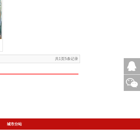
共
1
页
5
条记录
城市分站