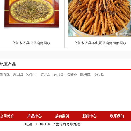
乌鲁木齐县虫草燕窝回收
乌鲁木齐县冬虫夏草燕窝海参回收
地区产品
西青区
克山县
沁阳市
永宁县
易门县
哈密市
瓯海区
洛扎县
公司简介
产品中心
成功案例
新闻中心
联系我们
电话：15392110537 微信同号 康经理