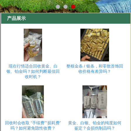
产品展示
现在行情适合回收黄金、白
整根金条 / 银条，和零散首饰回
银、铂金吗？如何判断最佳回
收价格有差异吗？
收时机？
回收时会收取 “手续费”“损耗费”
黄金、白银、铂金的纯度如何
吗？如何避免隐性收费？
鉴定？会损伤制品吗？